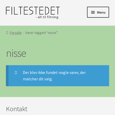
Spring
Spring
Menu
til
til
navigation
indhold
Udfold
Videoer
underm
Forside
Varer tagged “nisse”
Kurser i FILTESTEDET og “ud af huset”
nisse
Der blev ikke fundet nogle varer, der
matcher dit valg.
Kontakt