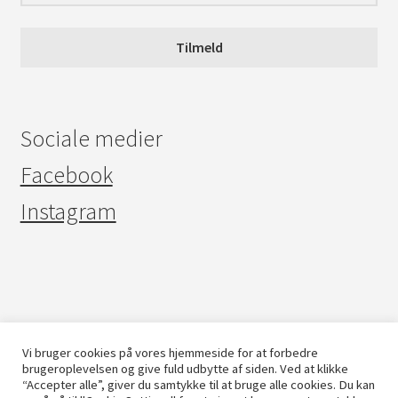
Tilmeld
Sociale medier
Facebook
Instagram
© FILTESTEDET 2026
Persondatapolitik
Designet med Storefront &
Vi bruger cookies på vores hjemmeside for at forbedre
brugeroplevelsen og give fuld udbytte af siden. Ved at klikke
WooCommerce
.
“Accepter alle”, giver du samtykke til at bruge alle cookies. Du kan